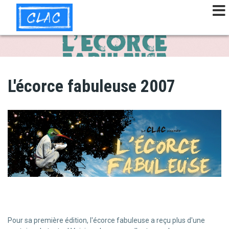
Aller
au
contenu
principal
L'écorce fabuleuse 2007
Pour sa première édition, l'écorce fabuleuse a reçu plus d'une