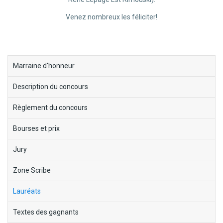
Venez nombreux les féliciter!
block-
Marraine d'honneur
menu-
Description du concours
ecorce-
fabuleuse
Règlement du concours
Bourses et prix
Jury
Zone Scribe
Lauréats
Textes des gagnants