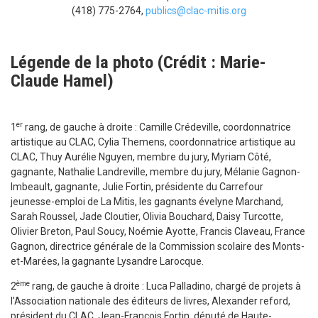
(418) 775-2764,
publics@clac-mitis.org
Légende de la photo (Crédit : Marie-
Claude Hamel)
er
1
rang, de gauche à droite : Camille Crédeville, coordonnatrice
artistique au CLAC, Cylia Themens, coordonnatrice artistique au
CLAC, Thuy Aurélie Nguyen, membre du jury, Myriam Côté,
gagnante, Nathalie Landreville, membre du jury, Mélanie Gagnon-
Imbeault, gagnante, Julie Fortin, présidente du Carrefour
jeunesse-emploi de La Mitis, les gagnants évelyne Marchand,
Sarah Roussel, Jade Cloutier, Olivia Bouchard, Daisy Turcotte,
Olivier Breton, Paul Soucy, Noémie Ayotte, Francis Claveau, France
Gagnon, directrice générale de la Commission scolaire des Monts-
et-Marées, la gagnante Lysandre Larocque.
ème
2
rang, de gauche à droite : Luca Palladino, chargé de projets à
l'Association nationale des éditeurs de livres, Alexander reford,
président du CLAC, Jean-François Fortin, député de Haute-