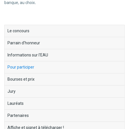
banque, au choix
.
block-
Le concours
menu-
Parrain d'honneur
ecorce-
fabuleuse
Informations sur l'EAU
Pour participer
Bourses et prix
Jury
Lauréats
Partenaires
Affiche et signet à télécharger !