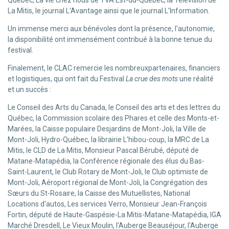
Québec, La vie chez nous de TVA Est-du-Québec, la Télévision de
La Mitis, le journal L'Avantage ainsi que le journal L'Information.
Un immense merci aux bénévoles dont la présence, l'autonomie,
la disponibilité ont immensément contribué à la bonne tenue du
festival.
Finalement, le CLAC remercie les nombreuxpartenaires, financiers
et logistiques, qui ont fait du Festival
La crue des mots
une réalité
et un succès :
Le Conseil des Arts du Canada, le Conseil des arts et des lettres du
Québec, la Commission scolaire des Phares et celle des Monts-et-
Marées, la Caisse populaire Desjardins de Mont-Joli, la Ville de
Mont-Joli, Hydro-Québec, la librairie L'hibou-coup, la MRC de La
Mitis, le CLD de La Mitis, Monsieur Pascal Bérubé, député de
Matane-Matapédia, la Conférence régionale des élus du Bas-
Saint-Laurent, le Club Rotary de Mont-Joli, le Club optimiste de
Mont-Joli, Aéroport régional de Mont-Joli, la Congrégation des
Sœurs du St-Rosaire, la Caisse des Mutuellistes, National
Locations d'autos, Les services Verro, Monsieur Jean-François
Fortin, député de Haute-Gaspésie-La Mitis-Matane-Matapédia, IGA
Marché Dresdell, Le Vieux Moulin, l'Auberge Beauséjour, l'Auberge