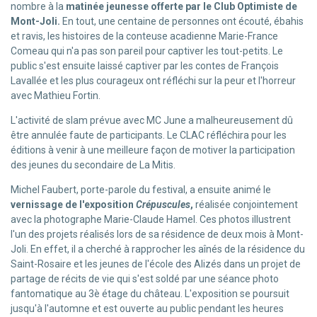
nombre à la
matinée jeunesse offerte par le Club Optimiste de
Mont-Joli.
En tout, une centaine de personnes ont écouté, ébahis
et ravis, les histoires de la conteuse acadienne Marie-France
Comeau qui n'a pas son pareil pour captiver les tout-petits. Le
public s'est ensuite laissé captiver par les contes de François
Lavallée et les plus courageux ont réfléchi sur la peur et l'horreur
avec Mathieu Fortin.
L'activité de slam prévue avec MC June a malheureusement dû
être annulée faute de participants. Le CLAC réfléchira pour les
éditions à venir à une meilleure façon de motiver la participation
des jeunes du secondaire de La Mitis.
Michel Faubert, porte-parole du festival, a ensuite animé le
vernissage de l'exposition
Crépuscules
,
réalisée conjointement
avec la photographe Marie-Claude Hamel. Ces photos illustrent
l'un des projets réalisés lors de sa résidence de deux mois à Mont-
Joli. En effet, il a cherché à rapprocher les aînés de la résidence du
Saint-Rosaire et les jeunes de l'école des Alizés dans un projet de
partage de récits de vie qui s'est soldé par une séance photo
fantomatique au 3è étage du château. L'exposition se poursuit
jusqu'à l'automne et est ouverte au public pendant les heures