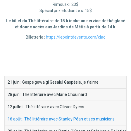
Rimouski: 23$
Spécial prix étudiant.e.s: 15$
Le billet du Thé littéraire de 15 h inclut un service de thé glacé
et donne accès aux Jardins de Métis à partir de 14 h.
Billetterie :
https://lepointdevente.com/clac
block-
21 juin : Gespe’gewa’gi Gesalul Gaspésie, je t’aime
menu-
28 juin : Thé littéraire avec Marie Chouinard
thes-
litteraires
12 juillet : Thé littéraire avec Ollivier Dyens
16 août : Thé littéraire avec Stanley Péan et ses musiciens