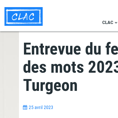
Aller
Navigation
au
secondaire
contenu
CLAC
principal
Entrevue du fe
des mots 2023
Turgeon
25 avril 2023