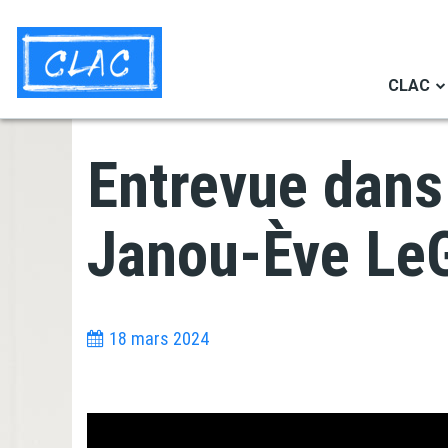
Aller
Navigation
au
secondaire
contenu
CLAC
principal
Entrevue dans 
Janou-Ève LeG
18 mars 2024