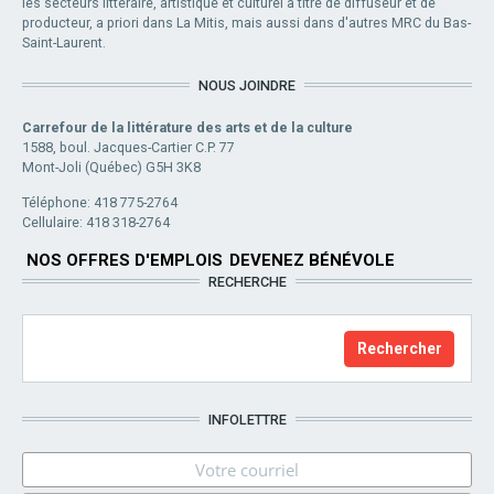
les secteurs littéraire, artistique et culturel à titre de diffuseur et de
producteur, a priori dans La Mitis, mais aussi dans d'autres MRC du Bas-
Saint-Laurent.
NOUS JOINDRE
Carrefour de la littérature des arts et de la culture
1588, boul. Jacques-Cartier C.P. 77
Mont-Joli (Québec) G5H 3K8
Téléphone: 418 775-2764
Cellulaire: 418 318-2764
NOS OFFRES D'EMPLOIS
DEVENEZ BÉNÉVOLE
RECHERCHE
INFOLETTRE