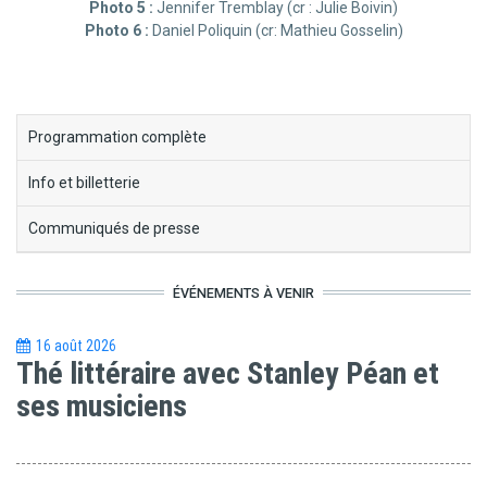
Photo 5 :
Jennifer Tremblay (cr : Julie Boivin)
Photo 6 :
Daniel Poliquin (cr: Mathieu Gosselin)
block-
Programmation complète
menu-
Info et billetterie
thes-
litteraires
Communiqués de presse
ÉVÉNEMENTS À VENIR
16 août 2026
Thé littéraire avec Stanley Péan et
ses musiciens