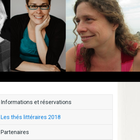
block-
Informations et réservations
menu-
Les thés littéraires 2018
thes-
Partenaires
litteraires