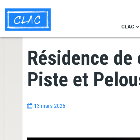
Aller
Navigation
au
secondaire
contenu
CLAC
principal
Résidence de 
Piste et Pelo
13 mars 2026