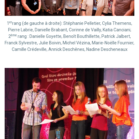
er
1
rang (de gauche à droite): Stéphanie Pelletier, Cylia Themens,
Pierre Labrie, Danielle Brabant, Corinne de Vailly, Katia Canciani;
ème
2
rang : Danielle Goyette, Benoît Bouthillette, Patrick Jalbert,
Franck Sylvestre, Julie Boivin, Michel Vézina, Marie-Noëlle Fournier,
Camille Crédeville, Annick Deschênes, Nadine Descheneaux