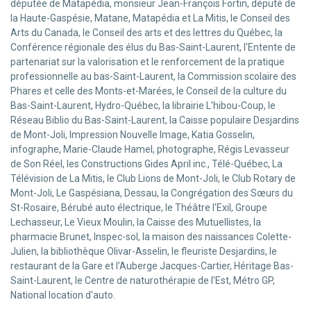
députée de Matapédia, monsieur Jean-François Fortin, député de
la Haute-Gaspésie, Matane, Matapédia et La Mitis, le Conseil des
Arts du Canada, le Conseil des arts et des lettres du Québec, la
Conférence régionale des élus du Bas-Saint-Laurent, l'Entente de
partenariat sur la valorisation et le renforcement de la pratique
professionnelle au bas-Saint-Laurent, la Commission scolaire des
Phares et celle des Monts-et-Marées, le Conseil de la culture du
Bas-Saint-Laurent, Hydro-Québec, la librairie L'hibou-Coup, le
Réseau Biblio du Bas-Saint-Laurent, la Caisse populaire Desjardins
de Mont-Joli, Impression Nouvelle Image, Katia Gosselin,
infographe, Marie-Claude Hamel, photographe, Régis Levasseur
de Son Réel, les Constructions Gides April inc., Télé-Québec, La
Télévision de La Mitis, le Club Lions de Mont-Joli, le Club Rotary de
Mont-Joli, Le Gaspésiana, Dessau, la Congrégation des Sœurs du
St-Rosaire, Bérubé auto électrique, le Théâtre l'Exil, Groupe
Lechasseur, Le Vieux Moulin, la Caisse des Mutuellistes, la
pharmacie Brunet, Inspec-sol, la maison des naissances Colette-
Julien, la bibliothèque Olivar-Asselin, le fleuriste Desjardins, le
restaurant de la Gare et l'Auberge Jacques-Cartier, Héritage Bas-
Saint-Laurent, le Centre de naturothérapie de l'Est, Métro GP,
National location d'auto.